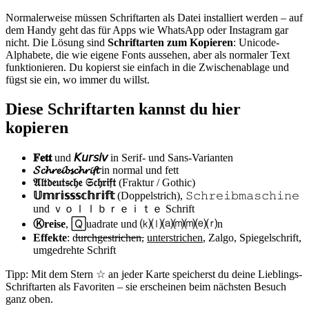
Normalerweise müssen Schriftarten als Datei installiert werden – auf
dem Handy geht das für Apps wie WhatsApp oder Instagram gar
nicht. Die Lösung sind
Schriftarten zum Kopieren
: Unicode-
Alphabete, die wie eigene Fonts aussehen, aber als normaler Text
funktionieren. Du kopierst sie einfach in die Zwischenablage und
fügst sie ein, wo immer du willst.
Diese Schriftarten kannst du hier
kopieren
𝐅𝐞𝐭𝐭
und
𝘒𝘶𝘳𝘴𝘪𝘷
in Serif- und Sans-Varianten
𝓢𝓬𝓱𝓻𝓮𝓲𝓫𝓼𝓬𝓱𝓻𝓲𝓯𝓽
in normal und fett
𝔄𝔩𝔱𝔡𝔢𝔲𝔱𝔰𝔠𝔥𝔢 𝔖𝔠𝔥𝔯𝔦𝔣𝔱
(Fraktur / Gothic)
𝕌𝕞𝕣𝕚𝕤𝕤𝕤𝕔𝕙𝕣𝕚𝕗𝕥
(Doppelstrich), 𝚂𝚌𝚑𝚛𝚎𝚒𝚋𝚖𝚊𝚜𝚌𝚑𝚒𝚗𝚎
und ｖｏｌｌｂｒｅｉｔｅ Schrift
Ⓚreise
, 🅀uadrate und ⒦⒧⒜⒨⒨⒠⒭n
Effekte
: d̶u̶r̶c̶h̶g̶e̶s̶t̶r̶i̶c̶h̶e̶n̶, u̲n̲t̲e̲r̲s̲t̲r̲i̲c̲h̲e̲n̲, Zalgo, Spiegelschrift,
umgedrehte Schrift
Tipp: Mit dem Stern ☆ an jeder Karte speicherst du deine Lieblings-
Schriftarten als Favoriten – sie erscheinen beim nächsten Besuch
ganz oben.