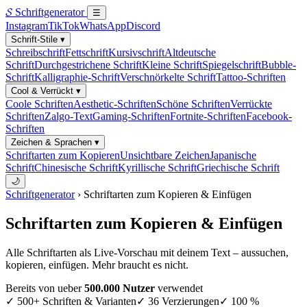
𝓢
Schriftgenerator
☰
Instagram
TikTok
WhatsApp
Discord
Schrift-Stile
▾
Schreibschrift
Fettschrift
Kursivschrift
Altdeutsche
Schrift
Durchgestrichene Schrift
Kleine Schrift
Spiegelschrift
Bubble-
Schrift
Kalligraphie-Schrift
Verschnörkelte Schrift
Tattoo-Schriften
Cool & Verrückt
▾
Coole Schriften
Aesthetic-Schriften
Schöne Schriften
Verrückte
Schriften
Zalgo-Text
Gaming-Schriften
Fortnite-Schriften
Facebook-
Schriften
Zeichen & Sprachen
▾
Schriftarten zum Kopieren
Unsichtbare Zeichen
Japanische
Schrift
Chinesische Schrift
Kyrillische Schrift
Griechische Schrift
🌙
Schriftgenerator
› Schriftarten zum Kopieren & Einfügen
Schriftarten
zum Kopieren
& Einfügen
Alle Schriftarten als Live-Vorschau mit deinem Text – aussuchen,
kopieren, einfügen. Mehr braucht es nicht.
Bereits von ueber
500.000 Nutzer
verwendet
✓ 500+ Schriften & Varianten
✓ 36 Verzierungen
✓ 100 %